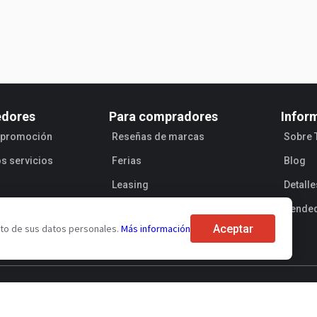
edores
Para compradores
Infor
e promoción
Reseñas de marcas
Sobre 
os servicios
Ferias
Blog
Leasing
Detall
Vende
Aceptar
ento de sus datos personales.
Más información
de oferta pública
Procesamiento de los datos personales
Segurid