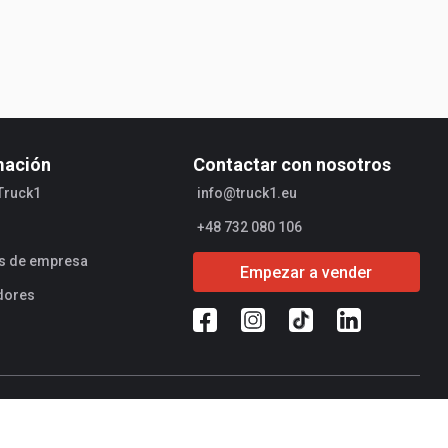
mación
Contactar con nosotros
Truck1
info@truck1.eu
+48 732 080 106
es de empresa
Empezar a vender
dores
ad de operaciones