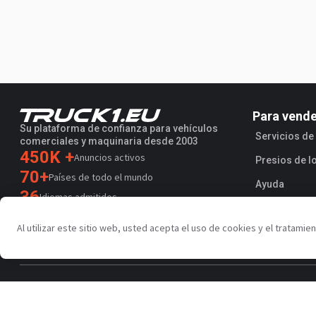
Para vend
Su plataforma de confianza para vehículos
Servicios d
comerciales y maquinaria desde 2003
450K +
Anuncios activos
Presios de l
70+
Países de todo el mundo
Ayuda
36
Idiomas admitidos
4.7/5
Al utilizar este sitio web, usted acepta el uso de cookies y el tratami
Trustpilot
Política de privacidad
Condiciones de uso
AI Terms
Acuerdo 
Copyright © Truck1 2003-2026
Uruguay - Español | EUR