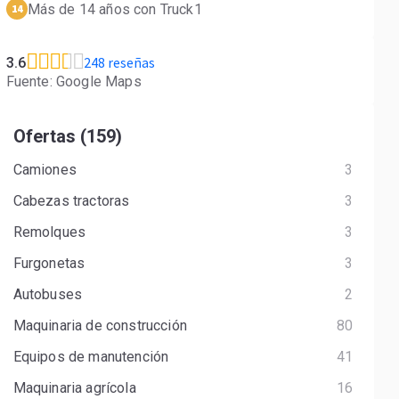
Más de 14 años con Truck1
14
248 reseñas
3.6
Fuente: Google Maps
Ofertas (159)
Camiones
3
Cabezas tractoras
3
Remolques
3
Furgonetas
3
Autobuses
2
Maquinaria de construcción
80
Equipos de manutención
41
Maquinaria agrícola
16