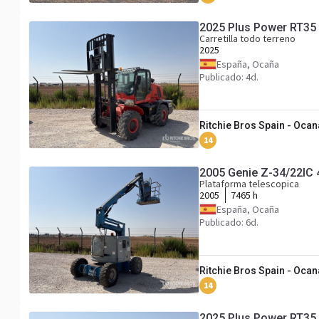
2025 Plus Power RT35 
Carretilla todo terreno
2025
España, Ocaña
Publicado: 4d.
Ritchie Bros Spain - Ocan
14
2005 Genie Z-34/22IC
Plataforma telescopica
2005
7465 h
España, Ocaña
Publicado: 6d.
Ritchie Bros Spain - Ocan
14
2025 Plus Power RT35 