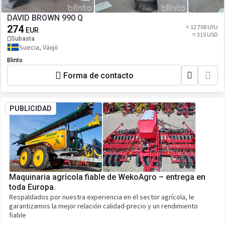
DAVID BROWN 990 Q
274
≈ 12 708 UYU
EUR
≈ 315 USD
Subasta
Suecia, Växjö
Blinto
Forma de contacto
PUBLICIDAD
Maquinaria agrícola fiable de WekoAgro – entrega en
toda Europa.
Respaldados por nuestra experiencia en el sector agrícola, le
garantizamos la mejor relación calidad-precio y un rendimiento
fiable