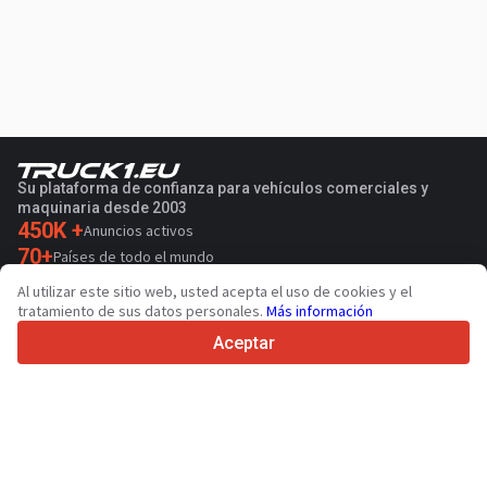
Su plataforma de confianza para vehículos comerciales y
maquinaria desde 2003
450K +
Anuncios activos
70+
Países de todo el mundo
36
Idiomas admitidos
Al utilizar este sitio web, usted acepta el uso de cookies y el
tratamiento de sus datos personales.
Más información
4.7/5
Trustpilot
Aceptar
Para vendedores
Servicios de promoción
Presios de los servicios