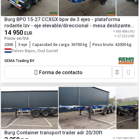
Burg BPO 15-27 CCXGX bpw de 3 ejes - plataforma
rodante lzv - eje elevable/direccional - mesa deslizante
hidráulica - 20 pies - apk 12/2026
14 950
≈ 693 406 UYU
EUR
≈ 17 225 USD
Precio sin IVA
2006
3-eje
Capacidad de carga:
36700 kg
Peso bruto:
42000 kg
Países Bajos, Oud Gastel
GEMA Trading BV
Forma de contacto
Burg Container transport trailer adr 20/30ft
≈ 150 740 UYU