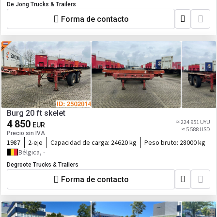
De Jong Trucks & Trailers
Forma de contacto
Burg 20 ft skelet
4 850
≈ 224 951 UYU
EUR
≈ 5 588 USD
Precio sin IVA
1987
2-eje
Capacidad de carga:
24620 kg
Peso bruto:
28000 kg
Bélgica, -
Degroote Trucks & Trailers
Forma de contacto