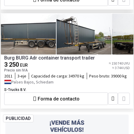
Burg BURG Adr container transport trailer
3 250
≈ 150 740 UYU
EUR
≈ 3 744 USD
Precio sin IVA
2011
3-eje
Capacidad de carga:
34970 kg
Peso bruto:
39000 kg
Países Bajos, Schiedam
S-Trucks B.V.
Forma de contacto
PUBLICIDAD