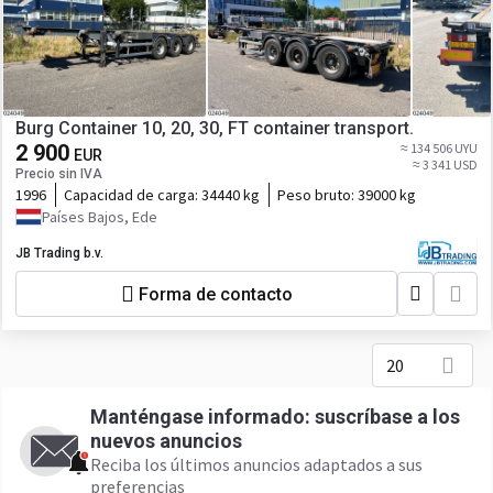
Burg Container 10, 20, 30, FT container transport.
2 900
≈ 134 506 UYU
EUR
≈ 3 341 USD
Precio sin IVA
1996
Capacidad de carga:
34440 kg
Peso bruto:
39000 kg
Países Bajos, Ede
JB Trading b.v.
Forma de contacto
20
Manténgase informado: suscríbase a los
nuevos anuncios
Reciba los últimos anuncios adaptados a sus
preferencias