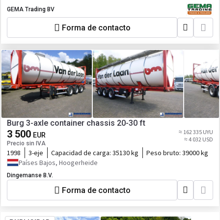
GEMA Trading BV
Forma de contacto
Burg 3-axle container chassis 20-30 ft
3 500
≈ 162 335 UYU
EUR
≈ 4 032 USD
Precio sin IVA
1998
3-eje
Capacidad de carga:
35130 kg
Peso bruto:
39000 kg
Países Bajos, Hoogerheide
Dingemanse B.V.
Forma de contacto