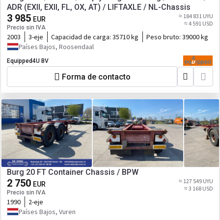
ADR (EXII, EXII, FL, OX, AT) / LIFTAXLE / NL-Chassis
3 985
≈ 184 831 UYU
EUR
≈ 4 591 USD
Precio sin IVA
2003
3-eje
Capacidad de carga:
35710 kg
Peso bruto:
39000 kg
Países Bajos, Roosendaal
Equipped4U BV
Forma de contacto
Burg 20 FT Container Chassis / BPW
2 750
≈ 127 549 UYU
EUR
≈ 3 168 USD
Precio sin IVA
1990
2-eje
Países Bajos, Vuren