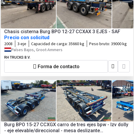
Chasis cisterna Burg BPO 12-27 CCXAX 3 EJES - SAF
Precio con solicitud
2008
3-eje
Capacidad de carga:
35660 kg
Peso bruto:
39000 kg
Países Bajos, Groot-Ammers
RH TRUCKS B.V.
Forma de contacto
Burg BPO 15-27 CCXGX carro de tres ejes bpw - lzv dolly
- eje elevable/direccional - mesa deslizante