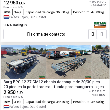
electrohidráulica - 20 pies
12 950
≈ 600 643 UYU
EUR
≈ 14 920 USD
Precio sin IVA
2004
3-eje
Capacidad de carga:
36500 kg
Peso bruto:
42000 kg
Países Bajos, Oud Gastel
GEMA Trading BV
Forma de contacto
Burg BPO 12 27 CM12 chasis de tanque de 20/30 pies -
20 pies en la parte trasera - funda para manguera - ejes
bpw freno de tambor
2 950
≈ 136 826 UYU
EUR
≈ 3 398 USD
Precio sin IVA
1996
3-eje
Capacidad de carga:
34440 kg
Peso bruto:
39000 kg
Países Bajos, Oud Gastel