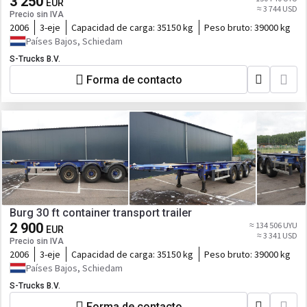
3 250
EUR
≈ 3 744 USD
Precio sin IVA
2006
3-eje
Capacidad de carga:
35150 kg
Peso bruto:
39000 kg
Países Bajos, Schiedam
S-Trucks B.V.
Forma de contacto
Burg 30 ft container transport trailer
2 900
≈ 134 506 UYU
EUR
≈ 3 341 USD
Precio sin IVA
2006
3-eje
Capacidad de carga:
35150 kg
Peso bruto:
39000 kg
Países Bajos, Schiedam
S-Trucks B.V.
Forma de contacto