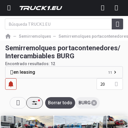
Semirremolques
Semirremolques portacontenedores/
Semirremolques portacontenedores/
Intercambiables BURG
Encontrado resultados:
12
en leasing
11
20
Borrar todo
BURG