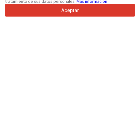
tratamiento de sus datos personales.
Más información
4.7/5
Trustpilot
Aceptar
Para vendedores
Servicios de promoción
Presios de los servicios
Ayuda
Para compradores
Reseñas de marcas
Ferias
Leasing
Información
Sobre Truck1
Blog