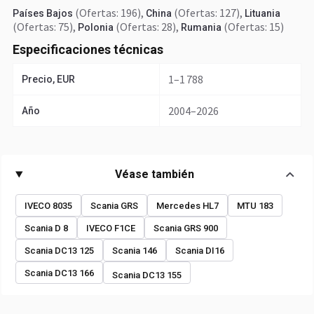
(Ofertas: 196)
,
(Ofertas: 127)
,
Países Bajos
China
Lituania
(Ofertas: 75)
,
(Ofertas: 28)
,
(Ofertas: 15)
Polonia
Rumania
Especificaciones técnicas
1–1 788
Precio, EUR
2004–2026
Año
Véase también
IVECO 8035
Scania GRS
Mercedes HL7
MTU 183
Scania D 8
IVECO F1CE
Scania GRS 900
Scania DC13 125
Scania 146
Scania DI16
Scania DC13 166
Scania DC13 155