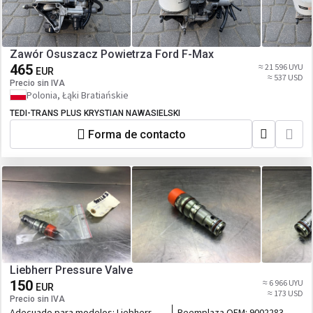
Zawór Osuszacz Powietrza Ford F-Max
465
≈ 21 596 UYU
EUR
≈ 537 USD
Precio sin IVA
Polonia, Łąki Bratiańskie
TEDI-TRANS PLUS KRYSTIAN NAWASIELSKI
Forma de contacto
Liebherr Pressure Valve
150
≈ 6 966 UYU
EUR
≈ 173 USD
Precio sin IVA
Adecuado para modelos:
Liebherr
Reemplaza OEM:
9002283