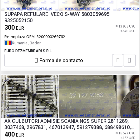
SUPAPA REFULARE IVECO S-WAY 5803059695
9325052150
300
≈ 13 933 UYU
EUR
≈ 346 USD
Reemplaza OEM:
8200000269762
Rumania, Badon
EURO DEZMEMBRARI S.R.L.
Forma de contacto
AX CULBUTORI ADMISIE SCANIA NGS SUPER 2811289,
3037468, 2967831, 467013947, 591279388, 688498610,
2931408
400
≈ 18 577 UYU
EUR
≈ 462 USD