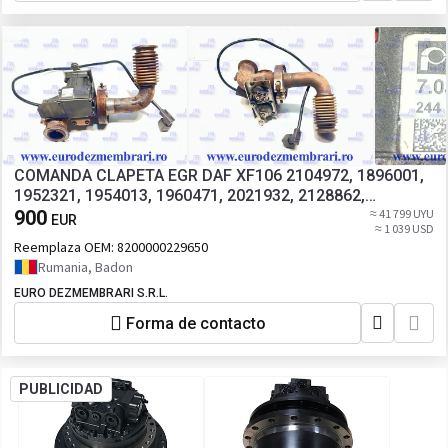
COMANDA CLAPETA EGR DAF XF106 2104972, 1896001,
1952321, 1954013, 1960471, 2021932, 2128862,
2162361, 2200141, 2256369, 2426260, 1951803, 1951804
900
≈ 41 799 UYU
EUR
≈ 1 039 USD
Reemplaza OEM:
8200000229650
Rumania, Badon
EURO DEZMEMBRARI S.R.L.
Forma de contacto
PUBLICIDAD