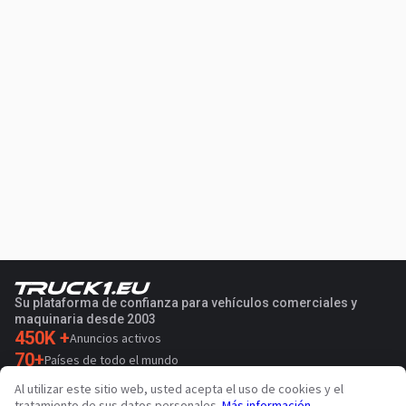
Su plataforma de confianza para vehículos comerciales y
maquinaria desde 2003
450K +
Anuncios activos
70+
Países de todo el mundo
36
Idiomas admitidos
Al utilizar este sitio web, usted acepta el uso de cookies y el
tratamiento de sus datos personales.
Más información