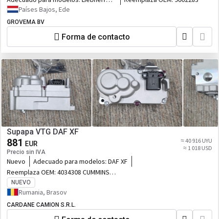
R926 COMP / R926 K-LC / R922 Li /
Países Bajos, Ede
R922 LC / R926 LC / R922 NLC / R922
GROVEMA BV
SLC / R922 XLC / R926 CL / R926 NLC /
R926 SLC / R926 WLC / R906 C
Forma de contacto
Supapa VTG DAF XF
881
≈ 40 916 UYU
EUR
≈ 1 018 USD
Precio sin IVA
Nuevo
Adecuado para modelos:
DAF XF
Reemplaza OEM:
4034308 CUMMINS
4034393 CUMMINS 5328085 CUMMINS
NUEVO
5452655 CUMMINS 5452691 CUMMINS
Rumania, Brasov
549604600H CUMMINS 5496046RX
CARDANE CAMION S.R.L.
CUMMINS 560345600H CUMMINS 5603776
CUMMINS 1707970 DAF 1711106 DAF