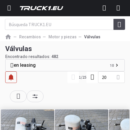
Recambios
Motor y piezas
Válvulas
Válvulas
Encontrado resultados:
482
en leasing
10
20
1
/
25