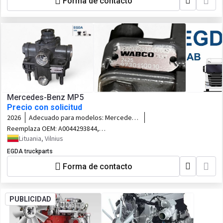
Forma de contacto
1714964 DAF 1721136 DAF 2296204 DAF
2348173 DAF 0004.096.533 SOLARIS
5300.011.167 SOLARIS
Mercedes-Benz MP5
Precio con solicitud
2026
Adecuado para modelos:
Mercedes-
Benz MP5
Reemplaza OEM:
A0044293844,
0044293844
Lituania, Vilnius
EGDA truckparts
Forma de contacto
PUBLICIDAD