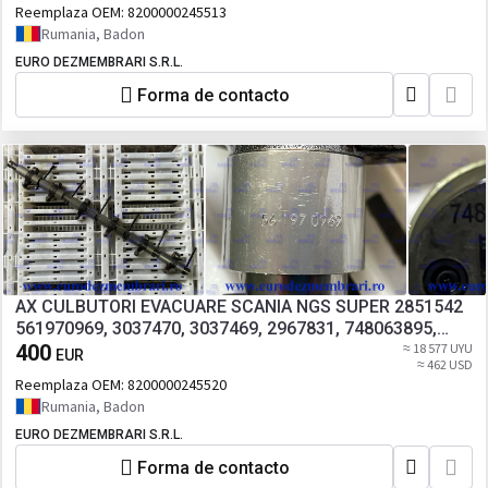
Reemplaza OEM:
8200000245513
Rumania, Badon
EURO DEZMEMBRARI S.R.L.
Forma de contacto
AX CULBUTORI EVACUARE SCANIA NGS SUPER 2851542
561970969, 3037470, 3037469, 2967831, 748063895,
656800007, 688498610, 2979758, 2931409
400
≈ 18 577 UYU
EUR
≈ 462 USD
Reemplaza OEM:
8200000245520
Rumania, Badon
EURO DEZMEMBRARI S.R.L.
Forma de contacto