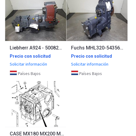
Liebherr A924 - 5008263-ZF 2HL-100-Transmission/Getriebe
Fuchs MHL320-5435661164-Kessler+CO W1018.3A-Transmission
Precio con solicitud
Precio con solicitud
Solicitar información
Solicitar información
Países Bajos
Países Bajos
CASE MX180 MX200 MX220 MX240 Obudowa Skrzyni Biegów 304473A2