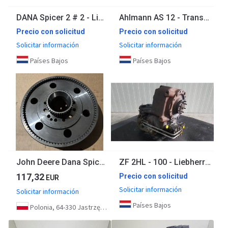
DANA Spicer 2 # 2 - Liebherr L 544 - Transmission/
Ahlmann AS 12 - Transmission/Getriebe/Transmissiebak
Precio con solicitud
Precio con solicitud
Solicitar información
Solicitar información
Países Bajos
Países Bajos
John Deere Dana Spicer Mocowanie wieńca zębatego Wspornik Koła 7550604101 L171993
ZF 2HL - 100 - Liebherr A 904 C HD - Transmission
117,32
Precio con solicitud
EUR
Solicitar información
Solicitar información
Países Bajos
Polonia, 64-330 Jastrzębniki