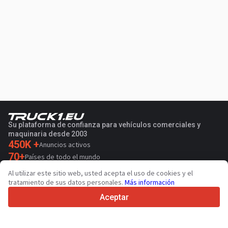
Su plataforma de confianza para vehículos comerciales y
maquinaria desde 2003
450K +
Anuncios activos
70+
Países de todo el mundo
36
Idiomas admitidos
Al utilizar este sitio web, usted acepta el uso de cookies y el
tratamiento de sus datos personales.
Más información
4.7/5
Trustpilot
Aceptar
Para vendedores