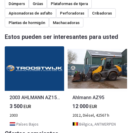
Dúmpers
Grúas
Plataformas de tijera
Apisonadoras de asfalto
Perforadoras
Cribadoras
Plantas de hormigón
Machacadoras
Estos pueden ser interesantes para usted
2003 AHLMANN AZ150 SHOVEL
Ahlmann AZ95
3 500
12 000
EUR
EUR
2003
2012, Diésel, 42567 h
Países Bajos
Bélgica, ANTWERPEN