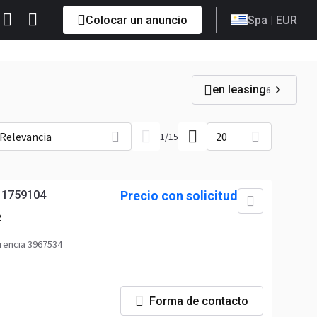
Colocar un anuncio
Spa
| EUR
en leasing
6
Relevancia
20
1
/
15
 1759104
Precio con solicitud
2
rencia 3967534
Forma de contacto