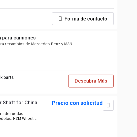
Forma de contacto
 para camiones
para recambios de Mercedes-Benz y MAN
k parts
Descubra Más
 Shaft for China
Precio con solicitud
ora de ruedas
odelos:
HZM Wheel
el Loader, EVERUN
EC Wheel Loader,
Loader, SOCMA Wheel