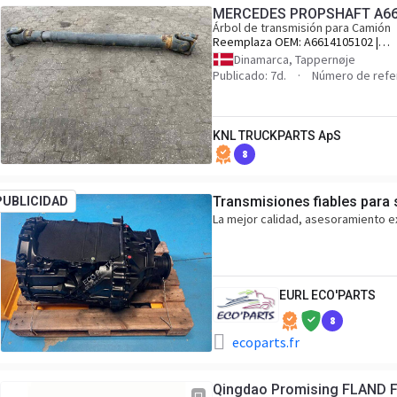
MERCEDES PROPSHAFT A66
Árbol de transmisión para Camión
Reemplaza OEM:
A6614105102 |
A6574101402
Dinamarca, Tappernøje
Publicado: 7d.
Número de refe
KNL TRUCKPARTS ApS
8
Transmisiones fiables para
PUBLICIDAD
La mejor calidad, asesoramiento e
EURL ECO'PARTS
8
ecoparts.fr
Qingdao Promising FLAND F