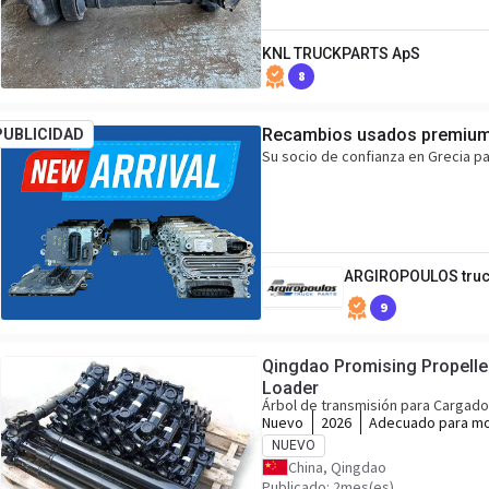
KNL TRUCKPARTS ApS
8
Recambios usados premium
PUBLICIDAD
Su socio de confianza en Grecia 
ARGIROPOULOS truc
9
Qingdao Promising Propeller
Loader
Árbol de transmisión para Cargad
Nuevo
2026
Adecuado para m
Loader, WOLF Whe
NUEVO
Wheel Loader, HYT
China, Qingdao
HERACLES Wheel 
Publicado: 2mes(es)