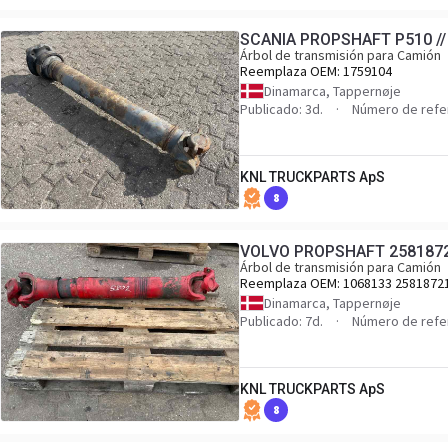
SCANIA PROPSHAFT P510 //
Árbol de transmisión para Camión
Reemplaza OEM:
1759104
Dinamarca, Tappernøje
Publicado: 3d.
Número de refe
KNL TRUCKPARTS ApS
8
VOLVO PROPSHAFT 258187
Árbol de transmisión para Camión
Reemplaza OEM:
1068133 2581872
25818976
Dinamarca, Tappernøje
Publicado: 7d.
Número de refe
KNL TRUCKPARTS ApS
8