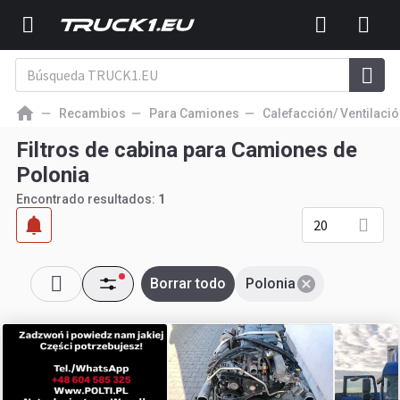
Recambios
Para Camiones
Calefacción/ Ventilaci
Filtros de cabina para Camiones de
Polonia
Encontrado resultados:
1
20
Borrar todo
Polonia