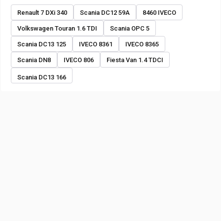
Renault 7 DXi 340
Scania DC12 59A
8460 IVECO
Volkswagen Touran 1.6 TDI
Scania OPC 5
Scania DC13 125
IVECO 8361
IVECO 8365
Scania DN8
IVECO 806
Fiesta Van 1.4 TDCI
Scania DC13 166