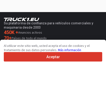
Su plataforma de confianza para vehículos comerciales y
maquinaria desde 2003
450K +
Anuncios activos
70+
Países de todo el mundo
36
Idiomas admitidos
Al utilizar este sitio web, usted acepta el uso de cookies y el
tratamiento de sus datos personales.
Más información
4.7/5
Trustpilot
Aceptar
Para vendedores
Servicios de promoción
Presios de los servicios
Ayuda
Para compradores