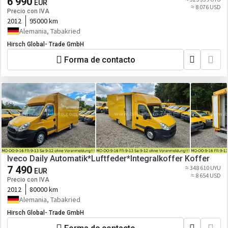
6 990
EUR
≈ 8 076 USD
Precio con IVA
2012
95000 km
Alemania, Tabakried
Hirsch Global- Trade GmbH
Forma de contacto
Iveco Daily Automatik*Luftfeder*Integralkoffer Koffer
7 490
≈ 348 610 UYU
EUR
≈ 8 654 USD
Precio con IVA
2012
80000 km
Alemania, Tabakried
Hirsch Global- Trade GmbH