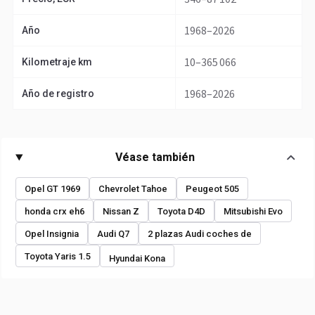
1968–2026
Año
10–365 066
Kilometraje km
1968–2026
Año de registro
Véase también
Opel GT 1969
Chevrolet Tahoe
Peugeot 505
honda crx eh6
Nissan Z
Toyota D4D
Mitsubishi Evo
Opel Insignia
Audi Q7
2 plazas Audi coches de
Toyota Yaris 1.5
Hyundai Kona