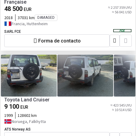
Française
48 500
≈ 2 257 359 UYU
EUR
≈ 56 041 USD
2018
37031 km
DAMAGED
Francia, Huttenheim
SARL FCE
Forma de contacto
Toyota Land Cruiser
9 100
≈ 423 545 UYU
EUR
≈ 10 514 USD
1999
128602 km
Noruega, Falkhytta
ATS Norway AS