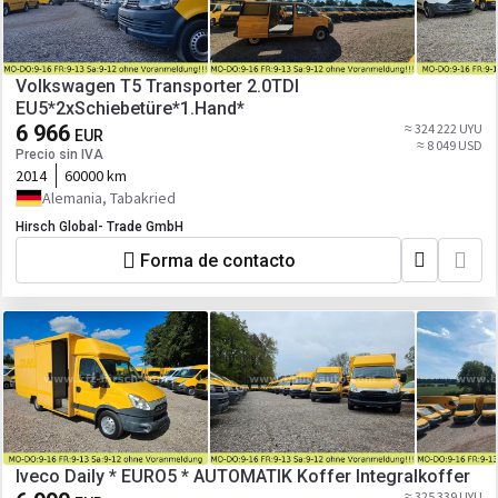
Volkswagen T5 Transporter 2.0TDI
EU5*2xSchiebetüre*1.Hand*
6 966
≈ 324 222 UYU
EUR
≈ 8 049 USD
Precio sin IVA
2014
60000 km
Alemania, Tabakried
Hirsch Global- Trade GmbH
Forma de contacto
Iveco Daily * EURO5 * AUTOMATIK Koffer Integralkoffer
≈ 325 339 UYU