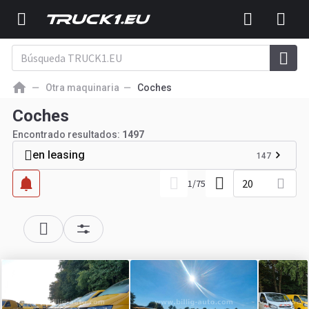
Otra maquinaria
Coches
Coches
Encontrado resultados:
1497
en leasing
147
20
1
/
75