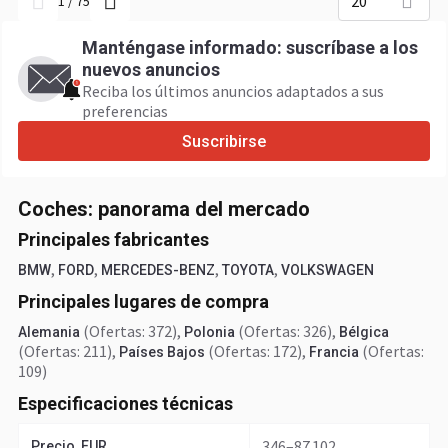
20
1
/
75
Manténgase informado: suscríbase a los
nuevos anuncios
Reciba los últimos anuncios adaptados a sus
preferencias
Suscribirse
Coches: panorama del mercado
Principales fabricantes
,
,
,
,
BMW
FORD
MERCEDES-BENZ
TOYOTA
VOLKSWAGEN
Principales lugares de compra
(Ofertas: 372)
,
(Ofertas: 326)
,
Alemania
Polonia
Bélgica
(Ofertas: 211)
,
(Ofertas: 172)
,
(Ofertas:
Países Bajos
Francia
109)
Especificaciones técnicas
346–87 102
Precio, EUR