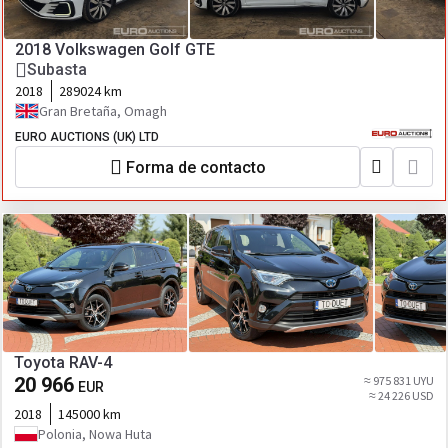
2018 Volkswagen Golf GTE
Subasta
2018
289024 km
Gran Bretaña, Omagh
EURO AUCTIONS (UK) LTD
Forma de contacto
Toyota RAV-4
20 966
≈ 975 831 UYU
EUR
≈ 24 226 USD
2018
145000 km
Polonia, Nowa Huta