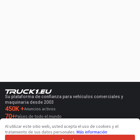
Su plataforma de confianza para vehículos comerciales y
maquinaria desde 2003
450K +
Anuncios activos
70+
Países de todo el mundo
36
Idiomas admitidos
Al utilizar este sitio web, usted acepta el uso de cookies y el
tratamiento de sus datos personales.
Más información
4.7/5