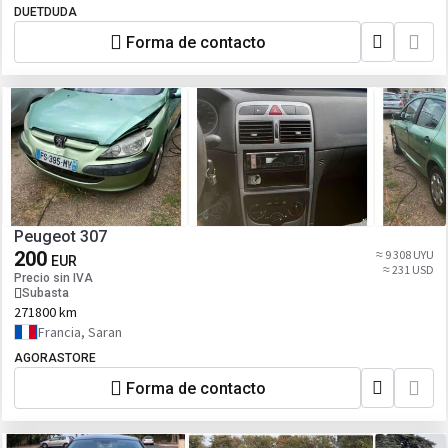
DUETDUDA
Forma de contacto
Peugeot 307
200
≈ 9 308 UYU
EUR
≈ 231 USD
Precio sin IVA
Subasta
271800 km
Francia, Saran
AGORASTORE
Forma de contacto