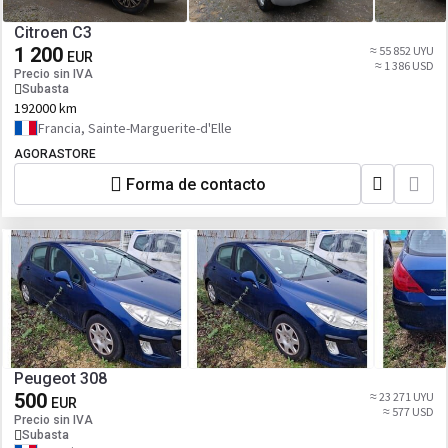
Citroen C3
1 200
≈ 55 852 UYU
EUR
≈ 1 386 USD
Precio sin IVA
Subasta
192000 km
Francia, Sainte-Marguerite-d'Elle
AGORASTORE
Forma de contacto
Peugeot 308
500
≈ 23 271 UYU
EUR
≈ 577 USD
Precio sin IVA
Subasta