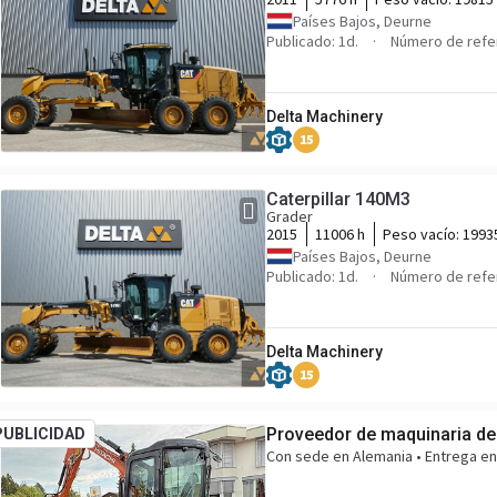
Países Bajos, Deurne
Publicado: 1d.
Número de refe
Delta Machinery
15
Caterpillar 140M3
Grader
2015
11006 h
Peso vacío:
1993
Países Bajos, Deurne
Publicado: 1d.
Número de refe
Delta Machinery
15
Proveedor de maquinaria de
PUBLICIDAD
Con sede en Alemania • Entrega en