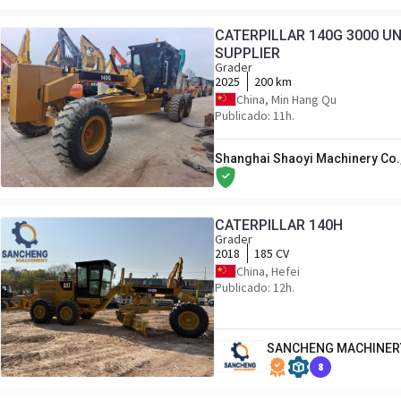
CATERPILLAR 140G 3000 UN
SUPPLIER
Grader
2025
200 km
China, Min Hang Qu
Publicado: 11h.
Shanghai Shaoyi Machinery Co.,
CATERPILLAR 140H
Grader
2018
185 CV
China, Hefei
Publicado: 12h.
SANCHENG MACHINERY
8