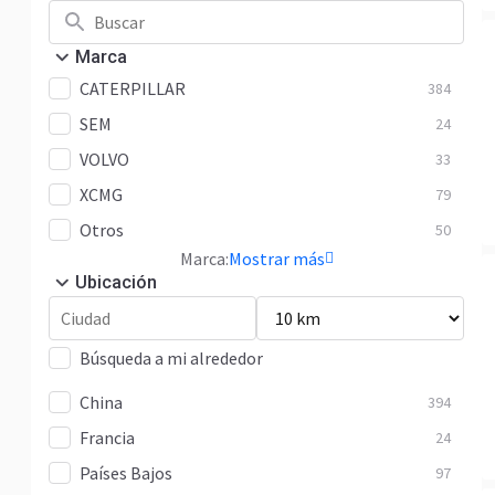
Marca
CATERPILLAR
384
SEM
24
VOLVO
33
XCMG
79
Otros
50
Marca:
Mostrar más
Ubicación
Búsqueda a mi alrededor
China
394
Francia
24
Países Bajos
97