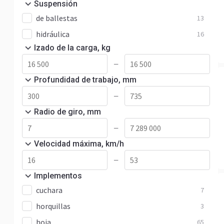
Suspensión
de ballestas
13
hidráulica
16
Izado de la carga, kg
—
Profundidad de trabajo, mm
—
Radio de giro, mm
—
Velocidad máxima, km/h
—
Implementos
cuchara
7
horquillas
3
hoja
65