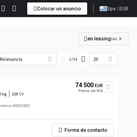
Colocar un anuncio
Spa
| EUR
en leasing
544
Relevancia
20
1
/
34
74 500
EUR
Precio sin IVA
0 kg
208 CV
rencia 00033992
Forma de contacto