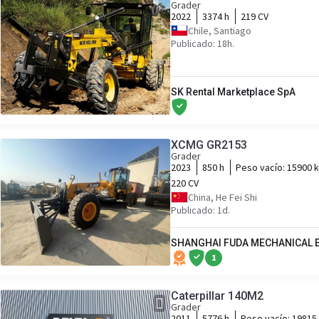
Grader
2022
3374 h
219 CV
Chile, Santiago
Publicado: 18h.
SK Rental Marketplace SpA
XCMG GR2153
Grader
2023
850 h
Peso vacío:
15900 
220 CV
China, He Fei Shi
Publicado: 1d.
SHANGHAI FUDA MECHANICAL E
1
Caterpillar 140M2
Grader
2011
5776 h
Peso vacío:
19815