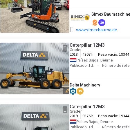
Simex Baumaschin
10
www.simexbauma.de
Caterpillar 12M3
Grader
2018
4307 h
Peso vacío:
19344
Países Bajos, Deurne
Publicado: 1d.
Número de refe
Delta Machinery
15
Caterpillar 12M3
Grader
2019
9376 h
Peso vacío:
19344
Países Bajos, Deurne
Publicado: 1d.
Número de refe