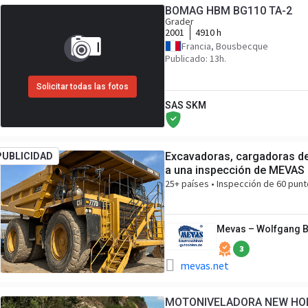
BOMAG HBM BG110 TA-2
Grader
2001
4910 h
Francia, Bousbecque
Publicado: 13h.
Solicitar todas las fotos
SAS SKM
Excavadoras, cargadoras de
PUBLICIDAD
a una inspección de MEVAS
25+ países • Inspección de 60 punt
Mevas – Wolfgang 
3
mevas.net
MOTONIVELADORA NEW HO