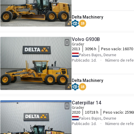
Delta Machinery
15
Volvo G930B
Grader
2013
3096 h
Peso vacío:
16070
Países Bajos, Deurne
Publicado: 1d.
Número de refe
Delta Machinery
15
Caterpillar 14
Grader
2020
10718 h
Peso vacío:
2596
Países Bajos, Deurne
Publicado: 1d.
Número de refe