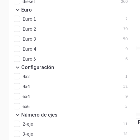
diésel
260
Euro
Euro 1
2
Euro 2
39
Euro 3
50
Euro 4
9
Euro 5
6
Configuración
4x2
1
4x4
12
6x4
9
6x6
5
Número de ejes
2-eje
11
3-eje
28