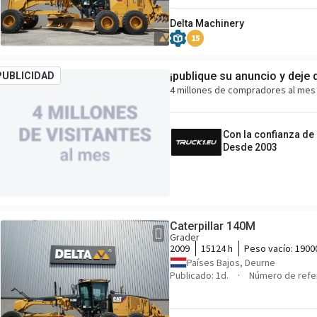
Delta Machinery
15
¡publique su anuncio y deje 
PUBLICIDAD
4 millones de compradores al mes 
Con la confianza de
Desde 2003
Caterpillar 140M
Grader
2009
15124 h
Peso vacío:
1900
Países Bajos, Deurne
Publicado: 1d.
Número de refe