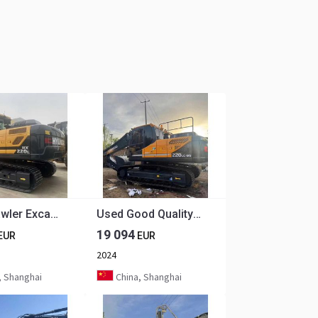
New Crawler Excavator 2025 Model Hyundai Hx220hd Crawler Excavator 22t
Used Good Quality Excavator Korea Hyundai 225LC-9T 225Lc-7 220LC-9S 150Lc-7 Good Quality for Sale at Low Price
19 094
EUR
EUR
2024
, Shanghai
China, Shanghai