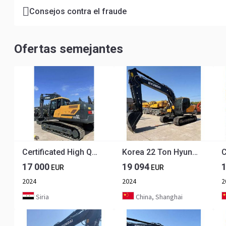
Consejos contra el fraude
Ofertas semejantes
Certificated High Quality Hyundai 220LC Excavator 220lc-9s HX220L 220HD 22 Tons Excavator for Sale
Korea 22 Ton Hyundai 220 Excavator R220LC-9s Used Hyundai Excavator 220 Used Hyundai 220-9 225LC Machine for Construction
17 000
19 094
EUR
EUR
2024
2024
2
Siria
China, Shanghai