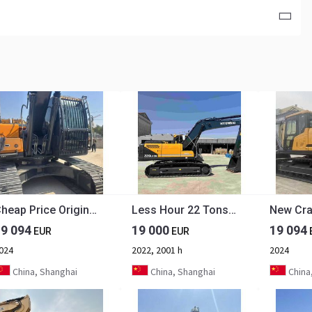
Cheap Price Original Used Hyundai 220 Excavator Hyundai 220LC-9s 220lc Excavator for Sale in Stock Secondhand Digger
Less Hour 22 Tons Korea Original Used Hyundai 220LC-9S 225LC-9T Excavator for Sale
19 094
19 000
19 094
EUR
EUR
024
2022, 2001 h
2024
China, Shanghai
China, Shanghai
China