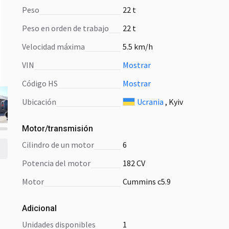
Peso
22 t
Peso en orden de trabajo
22 t
Velocidad máxima
5.5 km/h
VIN
Mostrar
Código HS
Mostrar
Ubicación
Ucrania
, Kyiv
Motor/transmisión
cilindro de un motor
6
potencia del motor
182 CV
motor
Cummins c5.9
Adicional
unidades disponibles
1