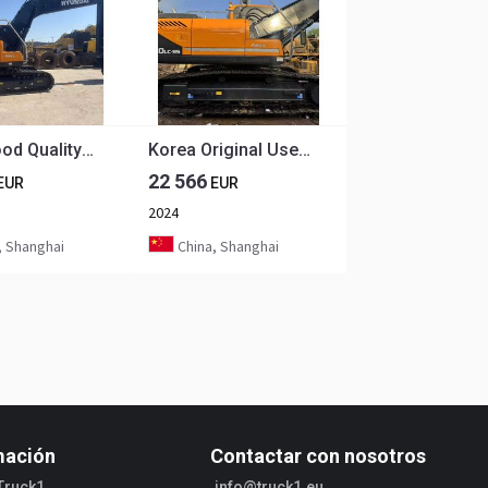
Used Good Quality Excavator Korea Hyundai 225LC-9T 225Lc-7 220LC-9S 150Lc-7 Good Quality for Sale at Low Price
Korea Original Used Hyundai 220LC-9S Excavator Used Robex Hyundai 220 Excavator 220LC-9S Used Excavators for Sale
22 566
EUR
EUR
2024
, Shanghai
China, Shanghai
mación
Contactar con nosotros
Truck1
info@truck1.eu