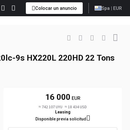
Colocar un anuncio
Spa
| EUR
Contactar
+86 1871... Mostrar
 220lc-9s HX220L 220HD 22 Tons
16 000
EUR
≈ 742 107 UYU
≈ 18 434 USD
Leasing
Disponible previa solicitud