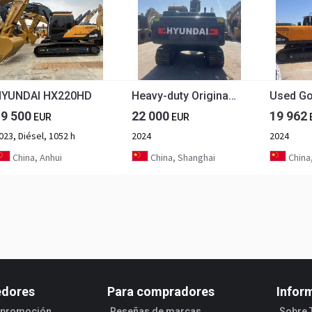
HYUNDAI HX220HD
Heavy-duty Original Used Hyundai 220 Excavator Hyundai 220LC-9s 220LC-7 220lc Excavator for Sale in Stock
19 500
22 000
19 962
EUR
EUR
023, Diésel, 1052 h
2024
2024
China, Anhui
China, Shanghai
China
edores
Para compradores
Infor
e promoción
Reseñas de marcas
Sobre 