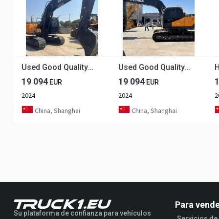
Used Good Quality Excavator Korea Hyundai 225LC-9T 225Lc-7 220LC-9S 150Lc-7 Good Quality for Sale at Low Price
Used Good Quality Excavator Korea Hyundai 225LC-9T 225Lc-7 220LC-9S 150Lc-7 Good Quality for Sale at Low Price
19 094
19 094
EUR
EUR
2024
2024
2
China, Shanghai
China, Shanghai
Para vend
Su plataforma de confianza para vehículos
Servicios d