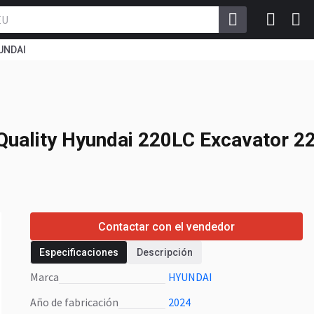
UNDAI
 Quality Hyundai
0L 220HD 22 Tons
h Quality Hyundai 220LC Excavator
Contactar con el vendedor
Especificaciones
Descripción
Marca
HYUNDAI
Año de fabricación
2024