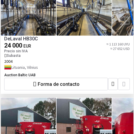
DeLaval HB30C
24 000
≈ 1 113 160 UYU
EUR
≈ 27 652 USD
Precio sin IVA
Subasta
2004
Lituania, Vilnius
Auction Baltic UAB
Forma de contacto