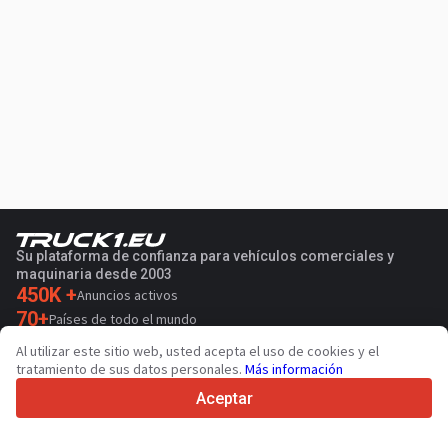
Su plataforma de confianza para vehículos comerciales y
maquinaria desde 2003
450K +
Anuncios activos
70+
Países de todo el mundo
36
Idiomas admitidos
Al utilizar este sitio web, usted acepta el uso de cookies y el
tratamiento de sus datos personales.
Más información
4.7/5
Trustpilot
Aceptar
Para vendedores