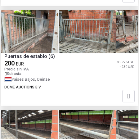
Puertas de establo (6)
200
≈ 9 276 UYU
EUR
≈ 230 USD
Precio sin IVA
Subasta
Países Bajos, Deinze
DOME AUCTIONS B.V.