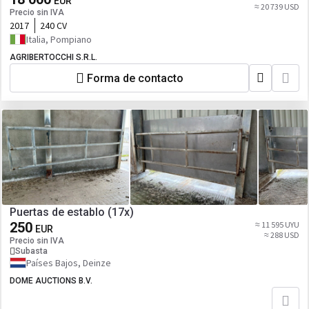
EUR
≈ 20 739 USD
Precio sin IVA
2017
240 CV
Italia, Pompiano
AGRIBERTOCCHI S.R.L.
Forma de contacto
Puertas de establo (17x)
250
≈ 11 595 UYU
EUR
≈ 288 USD
Precio sin IVA
Subasta
Países Bajos, Deinze
DOME AUCTIONS B.V.