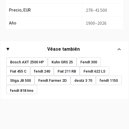
278–41 500
Precio, EUR
1900–2026
Año
Véase también
Bosch AXT 2500 HP
Kuhn GRS 25
Fendt 300
Fiat 455 C
fendt 240
Fiat 211 RB
Fendt 622 LS
Stiga JB 500
Fendt Farmer 2D
deutz 3 70
fendt 1150
fendt 818 tms