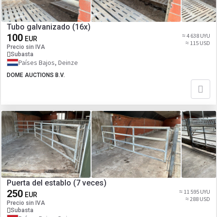
Tubo galvanizado (16x)
100
≈ 4 638 UYU
EUR
≈ 115 USD
Precio sin IVA
Subasta
Países Bajos, Deinze
DOME AUCTIONS B.V.
Puerta del establo (7 veces)
250
≈ 11 595 UYU
EUR
≈ 288 USD
Precio sin IVA
Subasta