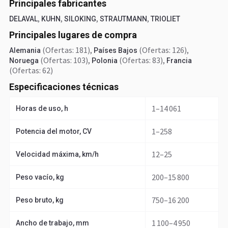
Principales fabricantes
,
,
,
,
DELAVAL
KUHN
SILOKING
STRAUTMANN
TRIOLIET
Principales lugares de compra
(Ofertas: 181)
,
(Ofertas: 126)
,
Alemania
Países Bajos
(Ofertas: 103)
,
(Ofertas: 83)
,
Noruega
Polonia
Francia
(Ofertas: 62)
Especificaciones técnicas
1–14 061
Horas de uso, h
1–258
Potencia del motor, CV
12–25
Velocidad máxima, km/h
200–15 800
Peso vacío, kg
750–16 200
Peso bruto, kg
1 100–4 950
Ancho de trabajo, mm