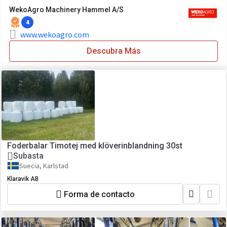
WekoAgro Machinery Hammel A/S
4
www.wekoagro.com
Descubra Más
Foderbalar Timotej med klöverinblandning 30st
Subasta
Suecia, Karlstad
Klaravik AB
Forma de contacto