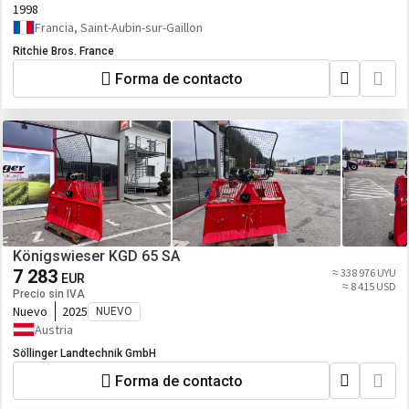
1998
Francia, Saint-Aubin-sur-Gaillon
Ritchie Bros. France
Forma de contacto
Königswieser KGD 65 SA
7 283
≈ 338 976 UYU
EUR
≈ 8 415 USD
Precio sin IVA
Nuevo
2025
NUEVO
Austria
Söllinger Landtechnik GmbH
Forma de contacto