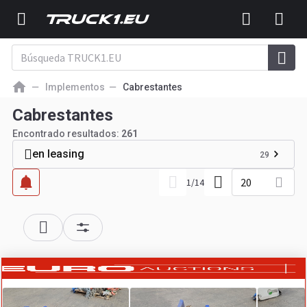
Implementos
Cabrestantes
Cabrestantes
Encontrado resultados:
261
en leasing
29
20
1
/
14