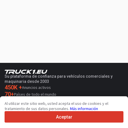
Su plataforma de confianza para vehículos comerciales y
maquinaria desde 2003
450K +
Anuncios activos
70+
Países de todo el mundo
36
Idiomas admitidos
Al utilizar este sitio web, usted acepta el uso de cookies y el
tratamiento de sus datos personales.
Más información
4.7/5
Trustpilot
Aceptar