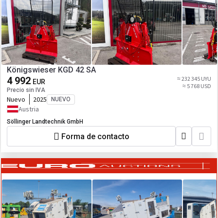
Königswieser KGD 42 SA
4 992
≈ 232 345 UYU
EUR
≈ 5 768 USD
Precio sin IVA
Nuevo
2025
NUEVO
Austria
Söllinger Landtechnik GmbH
Forma de contacto