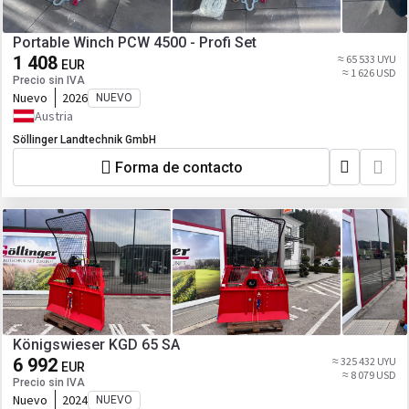
Portable Winch PCW 4500 - Profi Set
1 408
≈ 65 533 UYU
EUR
≈ 1 626 USD
Precio sin IVA
Nuevo
2026
NUEVO
Austria
Söllinger Landtechnik GmbH
Forma de contacto
Königswieser KGD 65 SA
6 992
≈ 325 432 UYU
EUR
≈ 8 079 USD
Precio sin IVA
Nuevo
2024
NUEVO