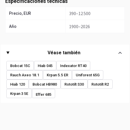
Especificaciones técnicas
390–12 500
Precio, EUR
1900–2026
Año
Véase también
Bobcat 15C
Hiab 045
Indexator RT40
Rauch Axeo 18.1
Krpan 5.5 ER
Uniforest 65G
Hiab 120
Bobcat HB980
Rototilt S30
Rototilt R2
Krpan 3 5E
Effer 685