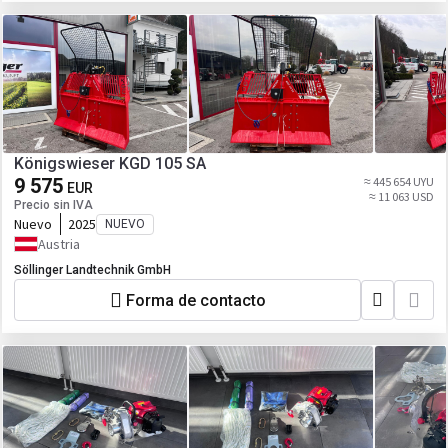
Königswieser KGD 105 SA
9 575
≈ 445 654 UYU
EUR
≈ 11 063 USD
Precio sin IVA
Nuevo
2025
NUEVO
Austria
Söllinger Landtechnik GmbH
Forma de contacto