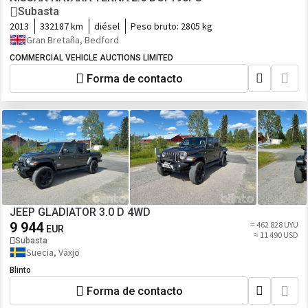
Subasta
2013
332187 km
diésel
Peso bruto:
2805 kg
Gran Bretaña, Bedford
COMMERCIAL VEHICLE AUCTIONS LIMITED
Forma de contacto
JEEP GLADIATOR 3.0 D 4WD
9 944
≈ 462 828 UYU
EUR
≈ 11 490 USD
Subasta
Suecia, Växjö
Blinto
Forma de contacto