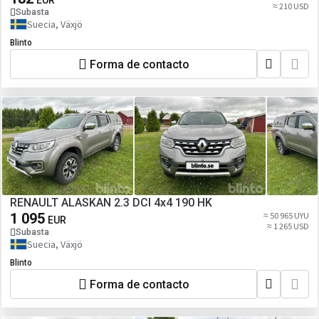
EUR
≈ 210 USD
Subasta
Suecia, Växjö
Blinto
Forma de contacto
RENAULT ALASKAN 2.3 DCI 4x4 190 HK
1 095
≈ 50 965 UYU
EUR
≈ 1 265 USD
Subasta
Suecia, Växjö
Blinto
Forma de contacto