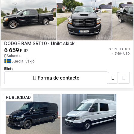
DODGE RAM SRT10 - Unikt skick
6 659
≈ 309 933 UYU
EUR
≈ 7 694 USD
Subasta
Suecia, Växjö
Blinto
Forma de contacto
PUBLICIDAD