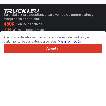
Su plataforma de confianza para vehículos comerciales y
maquinaria desde 2003
450K +
Anuncios activos
70+
Países de todo el mundo
36
Idiomas admitidos
Al utilizar este sitio web, usted acepta el uso de cookies y el
tratamiento de sus datos personales.
Más información
4.7/5
Trustpilot
Aceptar
Para vendedores
Servicios de promoción
Presios de los servicios
Ayuda
Para compradores
Reseñas de marcas