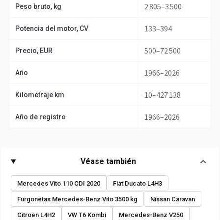
2 805–3 500
Peso bruto, kg
133–394
Potencia del motor, CV
500–72 500
Precio, EUR
1966–2026
Año
10–427 138
Kilometraje km
1966–2026
Año de registro
Véase también
Mercedes Vito 110 CDI 2020
Fiat Ducato L4H3
Furgonetas Mercedes-Benz Vito 3500 kg
Nissan Caravan
Citroën L4H2
VW T6 Kombi
Mercedes-Benz V250