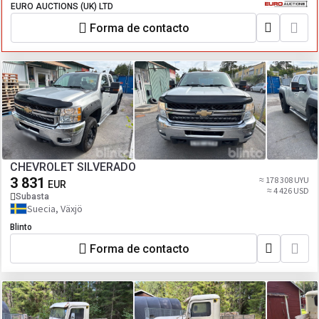
EURO AUCTIONS (UK) LTD
Forma de contacto
CHEVROLET SILVERADO
3 831
≈ 178 308 UYU
EUR
≈ 4 426 USD
Subasta
Suecia, Växjö
Blinto
Forma de contacto