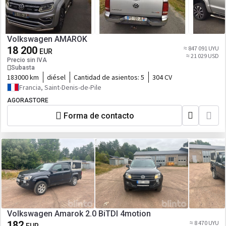
Volkswagen AMAROK
18 200
≈ 847 091 UYU
EUR
≈ 21 029 USD
Precio sin IVA
Subasta
183000 km
diésel
Cantidad de asientos:
5
304 CV
Francia, Saint-Denis-de-Pile
AGORASTORE
Forma de contacto
Volkswagen Amarok 2.0 BiTDI 4motion
182
≈ 8 470 UYU