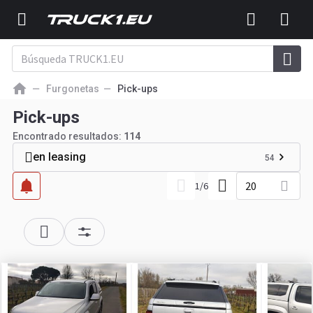
Furgonetas
Pick-ups
Pick-ups
Encontrado resultados:
114
en leasing
54
20
1
/
6