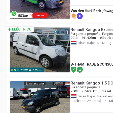
Van den Hurk Bedrijfswag
8
ELÉCTRICO
Renault Kangoo Expre
Furgoneta pequeña, Furgone
2013
91140 km
eléctric
Países Bajos, De Steeg
B-THAM TRADE & CONSUL
2
Renault Kangoo 1.5 DC
Furgoneta pequeña
2008
295695 km
diésel
Países Bajos, Berkel en
Publicado: 2mes(es)
Nú