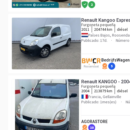
2
Renault Kangoo Expres
Furgoneta pequeña
2011
204744 km
diésel
Países Bajos, Roosenda
Publicado: 17d.
Número 
BedrijfsWagen
5
Renault KANGOO - 200
Furgoneta pequeña
2004
213879 km
diésel
Francia, Gellainville
Publicado: 1mes(es)
Nú
AGORASTORE
10