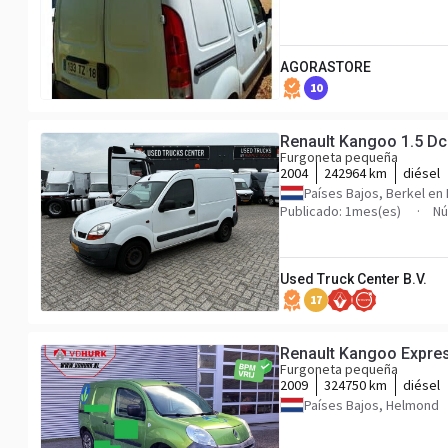
AGORASTORE
10
Renault Kangoo 1.5 Dc
Furgoneta pequeña
2004
242964 km
diésel
Países Bajos, Berkel en
Publicado: 1mes(es)
Nú
Used Truck Center B.V.
17
Renault Kangoo Expres
Furgoneta pequeña
2009
324750 km
diésel
Países Bajos, Helmond