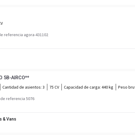
CV
e referencia agora-431102
O 5B-AIRCO**
Cantidad de asientos:
3
75 CV
Capacidad de carga:
440 kg
Peso bru
de referencia 5076
s & Vans