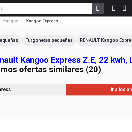
Kangoo
Kangoo Express
pequeñas
Furgonetas pequeñas
RENAULT Kangoo Expre
ault Kangoo Express Z.E, 22 kwh, L
amos ofertas similares (20)
press
Ir a los 