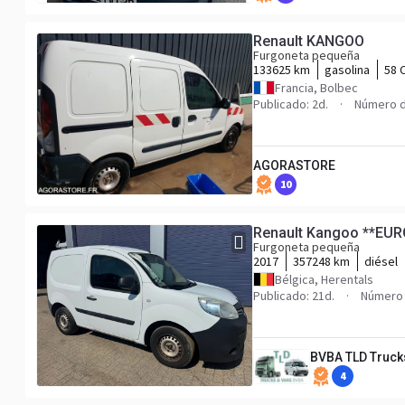
Renault KANGOO
Furgoneta pequeña
133625 km
gasolina
58 
Francia, Bolbec
Publicado: 2d.
Número d
AGORASTORE
10
Renault Kangoo **EUR
Furgoneta pequeña
2017
357248 km
diésel
Bélgica, Herentals
Publicado: 21d.
Número 
BVBA TLD Truck
4