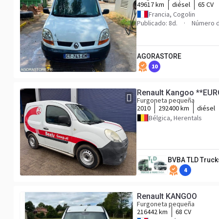
49617 km
diésel
65 CV
Francia, Cogolin
Publicado: 8d.
Número d
AGORASTORE
10
Renault Kangoo **EU
Furgoneta pequeña
2010
292400 km
diésel
Bélgica, Herentals
BVBA TLD Truck
4
Renault KANGOO
Furgoneta pequeña
216442 km
68 CV