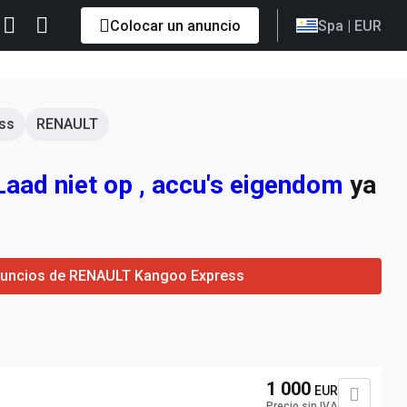
Colocar un anuncio
Spa
| EUR
ss
RENAULT
aad niet op , accu's eigendom
ya
anuncios de RENAULT Kangoo Express
1 000
EUR
Precio sin IVA