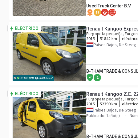
Used Truck Center B.V.
17
ELÉCTRICO
Renault Kangoo Expres
Furgoneta pequeña, Furgone
2015
51842 km
eléctric
Países Bajos, De Steeg
B-THAM TRADE & CONSUL
2
ELÉCTRICO
Renault Kangoo Z.E. 
Furgoneta pequeña, Furgone
2015
52399 km
eléctric
Países Bajos, De Steeg
Publicado: 1año(s)
Núme
B-THAM TRADE & CONSUL