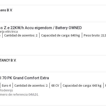
ens B.V.
ss Z.e 22KW/h Accu eigendom / Battery OWNED
ta eléctrica
o
Cantidad de asientos:
2
Capacidad de carga:
640 kg
Peso bruto:
212
TANCY B.V.
I 70 PK Grand Comfort Extra
Euro 4
Cantidad de asientos:
2
68 CV
Capacidad de carga:
643 kg
 Rodenrijs
mero de referencia 04VLD1