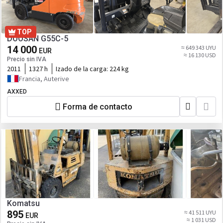
TOP
DOOSAN G55C-5
14 000
≈ 649 343 UYU
EUR
≈ 16 130 USD
Precio sin IVA
2011
1327 h
Izado de la carga:
224 kg
Francia, Auterive
AXXED
Forma de contacto
Komatsu
895
≈ 41 511 UYU
EUR
≈ 1 031 USD