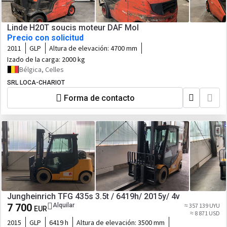
Linde H20T soucis moteur DAF Mol
Precio con solicitud
2011
GLP
Altura de elevación:
4700 mm
Izado de la carga:
2000 kg
Bélgica, Celles
SRL LOCA-CHARIOT
Forma de contacto
Jungheinrich TFG 435s 3.5t / 6419h/ 2015y/ 4v
7 700
Alquilar
≈ 357 139 UYU
EUR
≈ 8 871 USD
2015
GLP
6419 h
Altura de elevación:
3500 mm