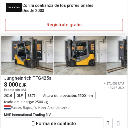
Con la confianza de los profesionales
Desde 2003
Regístrate gratis
Jungheinrich TFG425s
8 000
≈ 371 053 UYU
EUR
≈ 9 217 USD
Precio sin IVA
2016
GLP
8871 h
Altura de elevación:
5500 mm
Izado de la carga:
2500 kg
Países Bajos, 's-Heer Arendskerke
MHE International Trading B.V.
Forma de contacto