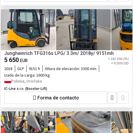
Jungheinrich TFG316s LPG/ 3.3m/ 2018y/ 9151mh
5 650
≈ 262 056 UYU
EUR
≈ 6 509 USD
2018
GLP
9151 h
Altura de elevación:
3300 mm
Izado de la carga:
1600 kg
Polonia, Orońsko
IC-Line s.r.o. (Booster-Lift)
Forma de contacto