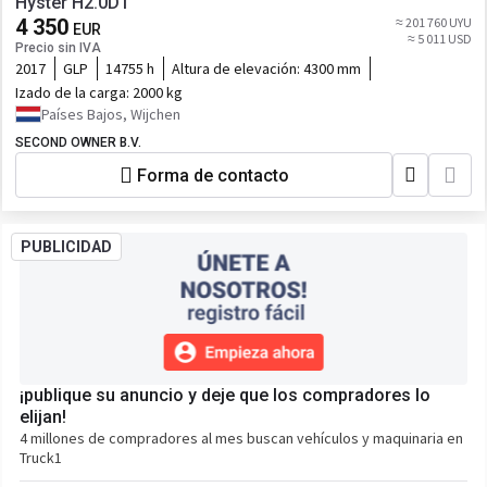
Hyster H2.0DT
4 350
≈ 201 760 UYU
EUR
≈ 5 011 USD
Precio sin IVA
2017
GLP
14755 h
Altura de elevación:
4300 mm
Izado de la carga:
2000 kg
Países Bajos, Wijchen
SECOND OWNER B.V.
Forma de contacto
PUBLICIDAD
¡publique su anuncio y deje que los compradores lo
elijan!
4 millones de compradores al mes buscan vehículos y maquinaria en
Truck1