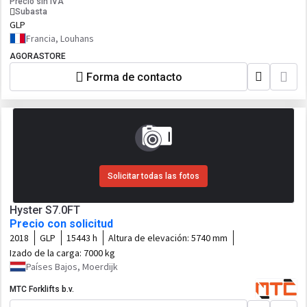
Precio sin IVA
Subasta
GLP
Francia, Louhans
AGORASTORE
Forma de contacto
Solicitar todas las fotos
Hyster S7.0FT
Precio con solicitud
2018
GLP
15443 h
Altura de elevación:
5740 mm
Izado de la carga:
7000 kg
Países Bajos, Moerdijk
MTC Forklifts b.v.