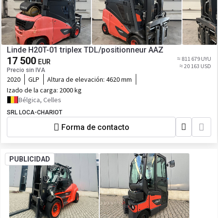
Linde H20T-01 triplex TDL/positionneur AAZ
17 500
≈ 811 679 UYU
EUR
≈ 20 163 USD
Precio sin IVA
2020
GLP
Altura de elevación:
4620 mm
Izado de la carga:
2000 kg
Bélgica, Celles
SRL LOCA-CHARIOT
Forma de contacto
PUBLICIDAD