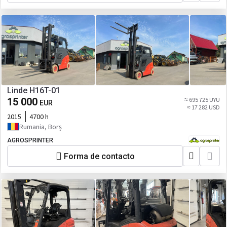
Linde H16T-01
15 000
≈ 695 725 UYU
EUR
≈ 17 282 USD
2015
4700 h
Rumania, Borș
AGROSPRINTER
Forma de contacto