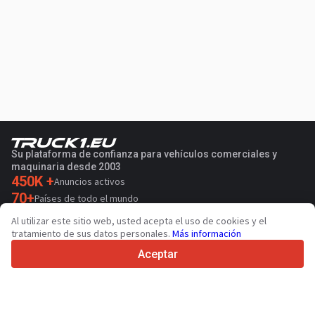
Su plataforma de confianza para vehículos comerciales y
maquinaria desde 2003
450K +
Anuncios activos
70+
Países de todo el mundo
36
Idiomas admitidos
Al utilizar este sitio web, usted acepta el uso de cookies y el
tratamiento de sus datos personales.
Más información
4.7/5
Trustpilot
Aceptar
Para vendedores
Servicios de promoción