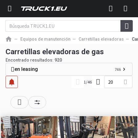
Equipos de manutención
Carretillas elevadoras
Ca
Carretillas elevadoras de gas
Encontrado resultados:
920
en leasing
746
20
1
/
46