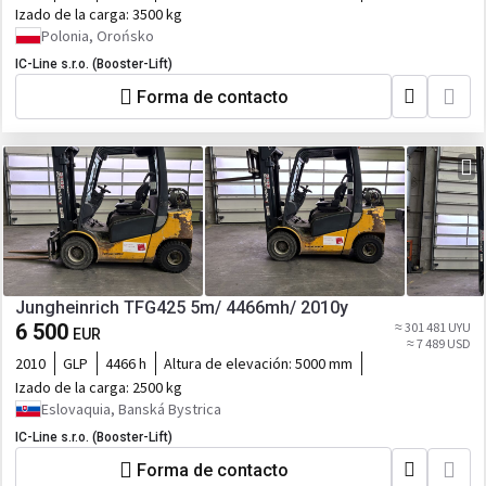
Izado de la carga:
3500 kg
Polonia, Orońsko
IC-Line s.r.o. (Booster-Lift)
Forma de contacto
Jungheinrich TFG425 5m/ 4466mh/ 2010y
6 500
≈ 301 481 UYU
EUR
≈ 7 489 USD
2010
GLP
4466 h
Altura de elevación:
5000 mm
Izado de la carga:
2500 kg
Eslovaquia, Banská Bystrica
IC-Line s.r.o. (Booster-Lift)
Forma de contacto