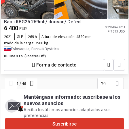
Baoli KBG25 269mh/ doosan/ Defect
6 400
≈ 296 842 UYU
EUR
≈ 7 373 USD
2021
GLP
269 h
Altura de elevación:
4520 mm
Izado de la carga:
2500 kg
Eslovaquia, Banská Bystrica
IC-Line s.r.o. (Booster-Lift)
Forma de contacto
20
1
/
46
Manténgase informado: suscríbase a los
nuevos anuncios
Reciba los últimos anuncios adaptados a sus
preferencias
Suscribirse