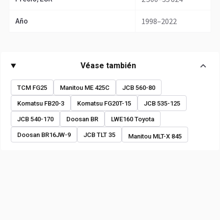
1998–2022
Año
Véase también
TCM FG25
Manitou ME 425C
JCB 560-80
Komatsu FB20-3
Komatsu FG20T-15
JCB 535-125
JCB 540-170
Doosan BR
LWE160 Toyota
Doosan BR16JW-9
JCB TLT 35
Manitou MLT-X 845