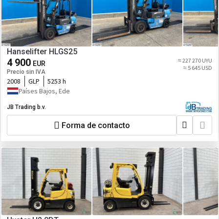
Hanselifter HLGS25
4 900
≈ 227 270 UYU
EUR
≈ 5 645 USD
Precio sin IVA
2008
GLP
5253 h
Países Bajos, Ede
JB Trading b.v.
Forma de contacto