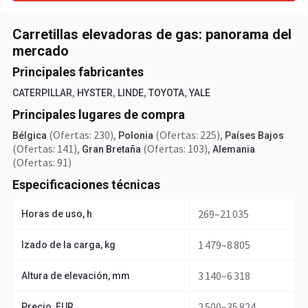
Carretillas elevadoras de gas: panorama del
mercado
Principales fabricantes
,
,
,
,
CATERPILLAR
HYSTER
LINDE
TOYOTA
YALE
Principales lugares de compra
(Ofertas: 230)
,
(Ofertas: 225)
,
Bélgica
Polonia
Países Bajos
(Ofertas: 141)
,
(Ofertas: 103)
,
Gran Bretaña
Alemania
(Ofertas: 91)
Especificaciones técnicas
269–21 035
Horas de uso, h
1 479–8 805
Izado de la carga, kg
3 140–6 318
Altura de elevación, mm
2 500–35 824
Precio, EUR