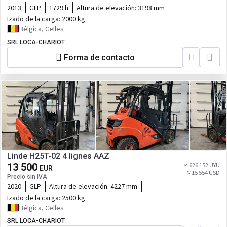
2013
GLP
1729 h
Altura de elevación:
3198 mm
Izado de la carga:
2000 kg
Bélgica, Celles
SRL LOCA-CHARIOT
Forma de contacto
Linde H25T-02 4 lignes AAZ
13 500
≈ 626 152 UYU
EUR
≈ 15 554 USD
Precio sin IVA
2020
GLP
Altura de elevación:
4227 mm
Izado de la carga:
2500 kg
Bélgica, Celles
SRL LOCA-CHARIOT