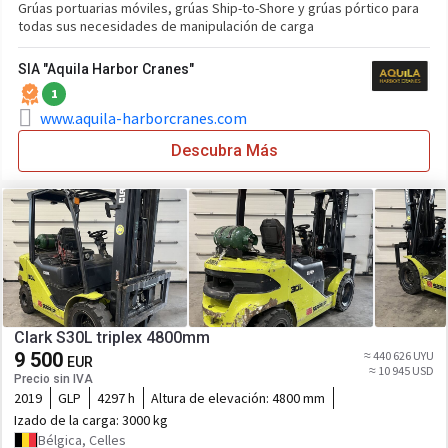
Grúas portuarias móviles, grúas Ship-to-Shore y grúas pórtico para
todas sus necesidades de manipulación de carga
SIA "Aquila Harbor Cranes"
1
www.aquila-harborcranes.com
Descubra Más
Clark S30L triplex 4800mm
9 500
≈ 440 626 UYU
EUR
≈ 10 945 USD
Precio sin IVA
2019
GLP
4297 h
Altura de elevación:
4800 mm
Izado de la carga:
3000 kg
Bélgica, Celles