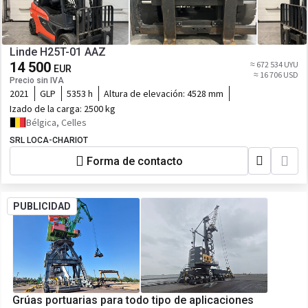
Linde H25T-01 AAZ
14 500
≈ 672 534 UYU
EUR
≈ 16 706 USD
Precio sin IVA
2021
GLP
5353 h
Altura de elevación:
4528 mm
Izado de la carga:
2500 kg
Bélgica, Celles
SRL LOCA-CHARIOT
Forma de contacto
PUBLICIDAD
Grúas portuarias para todo tipo de aplicaciones