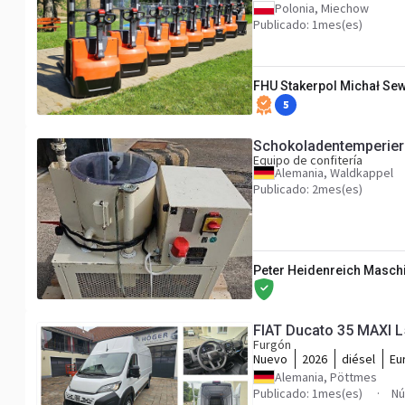
Polonia, Miechow
Publicado: 1mes(es)
FHU Stakerpol Michał Se
5
Schokoladentemperie
Equipo de confitería
Alemania, Waldkappel
Publicado: 2mes(es)
Peter Heidenreich Masch
FIAT Ducato 35 MAXI L5
Furgón
Nuevo
2026
diésel
Eu
Alemania, Pöttmes
Publicado: 1mes(es)
Nú