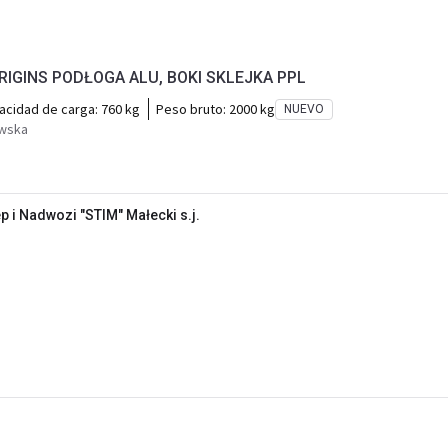
ORIGINS PODŁOGA ALU, BOKI SKLEJKA PPL
acidad de carga:
760 kg
Peso bruto:
2000 kg
NUEVO
owska
 i Nadwozi "STIM" Małecki s.j.