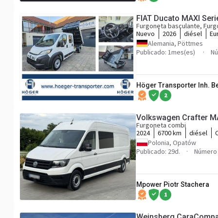
FIAT Ducato MAXI Seri
Furgoneta basculante, Fur
Nuevo
2026
diésel
Eu
Alemania, Pöttmes
Publicado: 1mes(es)
Nú
Höger Transporter Inh. 
2
Volkswagen Crafter 
Furgoneta combi
2024
6700 km
diésel
Polonia, Opatów
Publicado: 29d.
Número 
Mpower Piotr Stachera
1
Weinsberg CaraCompac