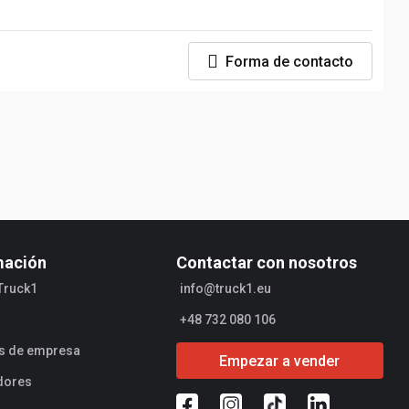
Forma de contacto
mación
Contactar con nosotros
Truck1
info@truck1.eu
+48 732 080 106
es de empresa
Empezar a vender
dores