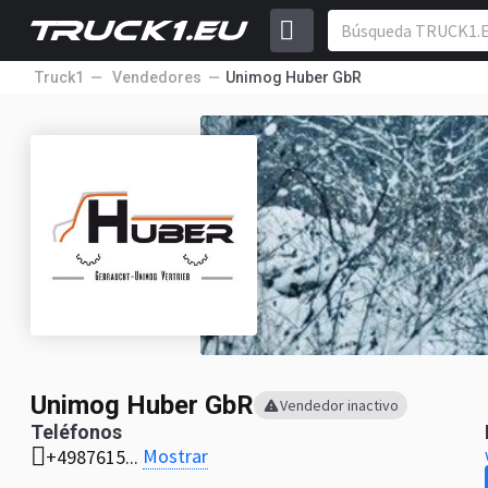
Truck1
Vendedores
Unimog Huber GbR
Unimog Huber GbR
Vendedor inactivo
Teléfonos
Mostrar
+4987615...