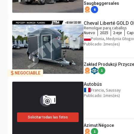
Saugbaggersales
6
Cheval Liberté GOLD 
Remolque para caballos
Nuevo
2025
2-eje
Cap
Polonia, Medynia Głog
Publicado: 2mes(es)
Zakład Produkcji Przyczep
1
NEGOCIABLE
Autobús
Francia, Saussay
Publicado: 1mes(es)
Solicitar todas las fotos
Azimut Négoce
1