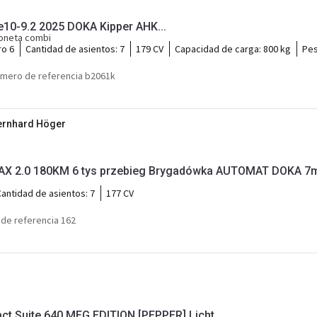
e10-9.2 2025 DOKA Kipper AHK...
goneta combi
ro 6
Cantidad de asientos:
7
179 CV
Capacidad de carga:
800 kg
Pes
mero de referencia b2061k
Bernhard Höger
MAX 2.0 180KM 6 tys przebieg Brygadówka AUTOMAT DOKA 7
Cantidad de asientos:
7
177 CV
de referencia 162
t Suite 640 MEG EDITION [PEPPER] Licht