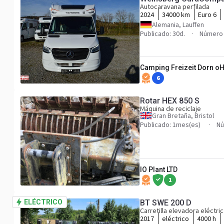
Autocaravana perfilada
2024
34000 km
Euro 6
Alemania, Lauffen
Publicado: 30d.
Número 
Camping Freizeit Dorn o
6
Rotar HEX 850 S
Máquina de reciclaje
Gran Bretaña, Bristol
Publicado: 1mes(es)
Nú
IO Plant LTD
1
ELÉCTRICO
BT SWE 200 D
Carretilla elevadora eléctri
2017
eléctrico
4000 h