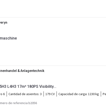
weryn
rmaschine
inenhandel & Anlagentechnik
H3 L4H3 17m³ 180PS Visibility...
ro 6
Cantidad de asientos:
3
179 CV
Capacidad de carga:
1230 kg
Pe
mero de referencia b2056