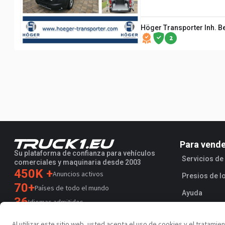
Höger Transporter Inh. 
2
Para vend
Su plataforma de confianza para vehículos
Servicios d
comerciales y maquinaria desde 2003
450K +
Anuncios activos
Presios de l
70+
Países de todo el mundo
Ayuda
36
Idiomas admitidos
4.7/5
Al utilizar este sitio web, usted acepta el uso de cookies y el tratami