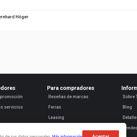
Bernhard Höger
edores
Para compradores
Infor
e promoción
Reseñas de marcas
Sobre 
os servicios
Ferias
Blog
Leasing
Detall
Vende
Aceptar
ento de sus datos personales.
Más información