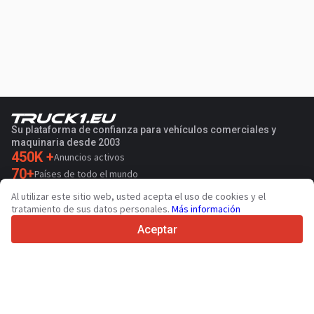
Su plataforma de confianza para vehículos comerciales y
maquinaria desde 2003
450K +
Anuncios activos
70+
Países de todo el mundo
36
Idiomas admitidos
Al utilizar este sitio web, usted acepta el uso de cookies y el
tratamiento de sus datos personales.
Más información
4.7/5
Trustpilot
Aceptar
Para vendedores
Servicios de promoción
Presios de los servicios