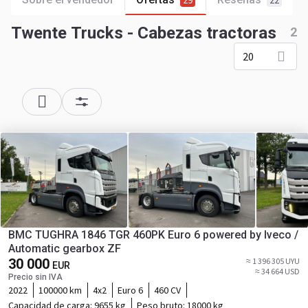
29
22
Twente Trucks - Cabezas tractoras
2
20
BMC TUGHRA 1846 TGR 460PK Euro 6 powered by Iveco /
Automatic gearbox ZF
30 000
≈ 1 396 305 UYU
EUR
≈ 34 664 USD
Precio sin IVA
2022
100000 km
4x2
Euro 6
460 CV
Capacidad de carga:
9655 kg
Peso bruto:
18000 kg