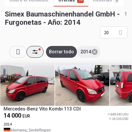
54
9
Simex Baumaschinenhandel GmbH -
1
Furgonetas - Año: 2014
20
Borrar todo
2014
Mercedes-Benz Vito Kombi 113 CDI
14 000
≈ 649 343 UYU
EUR
≈ 16 130 USD
2014
Alemania, Sindelfingen