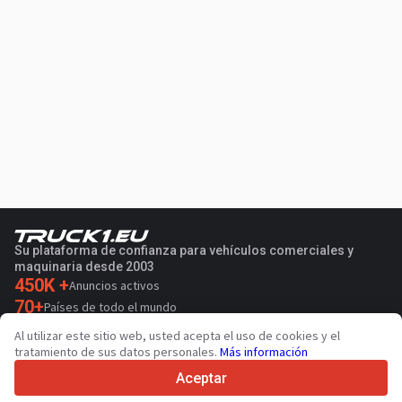
Su plataforma de confianza para vehículos comerciales y
maquinaria desde 2003
450K +
Anuncios activos
70+
Países de todo el mundo
36
Idiomas admitidos
Al utilizar este sitio web, usted acepta el uso de cookies y el
tratamiento de sus datos personales.
Más información
4.7/5
Trustpilot
Aceptar