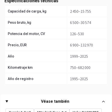
Especificaciones técnicas
2 450–15 755
Capacidad de carga, kg
6 500–30 574
Peso bruto, kg
126–530
Potencia del motor, CV
6 900–132 970
Precio, EUR
1999–2025
Año
750–682 000
Kilometraje km
1995–2025
Año de registro
Véase también