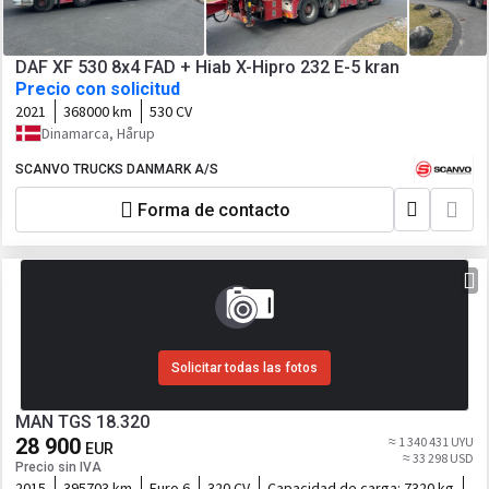
DAF XF 530 8x4 FAD + Hiab X-Hipro 232 E-5 kran
Precio con solicitud
2021
368000 km
530 CV
Dinamarca, Hårup
SCANVO TRUCKS DANMARK A/S
Forma de contacto
Solicitar todas las fotos
MAN TGS 18.320
28 900
≈ 1 340 431 UYU
EUR
≈ 33 298 USD
Precio sin IVA
2015
395703 km
Euro 6
320 CV
Capacidad de carga:
7320 kg