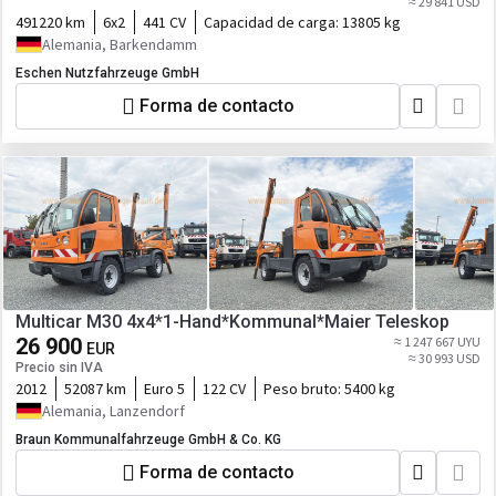
≈ 29 841 USD
491220 km
6x2
441 CV
Capacidad de carga:
13805 kg
Alemania, Barkendamm
Eschen Nutzfahrzeuge GmbH
Forma de contacto
Multicar M30 4x4*1-Hand*Kommunal*Maier Teleskop
26 900
≈ 1 247 667 UYU
EUR
≈ 30 993 USD
Precio sin IVA
2012
52087 km
Euro 5
122 CV
Peso bruto:
5400 kg
Alemania, Lanzendorf
Braun Kommunalfahrzeuge GmbH & Co. KG
Forma de contacto