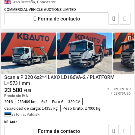
Gran Bretaña, Doncaster
COMMERCIAL VEHICLE AUCTIONS LIMITED
Forma de contacto
Scania P 320 6x2*4 LAXO LD186VA-2 / PLATFORM
L=5731 mm
23 500
≈ 1 089 969 UYU
EUR
≈ 27 076 USD
Precio sin IVA
2016
283489 km
6x2
Euro 6
320 CV
Capacidad de carga:
14395 kg
Peso bruto:
27000 kg
Estonia, Paldiski
KB Auto
Forma de contacto