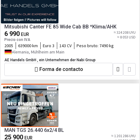
Mitsubishi Canter FE 85 Wide Cab BB *Klima/AHK
6 990
≈ 324 208 UYU
EUR
≈ 8 053 USD
Precio con IVA
2005
639000 km
Euro 3
143 CV
Peso bruto:
7490 kg
Alemania, Mühlheim am Main
AE Handels GmbH , ein Unternehmen der Nabi Group
Forma de contacto
MAN TGS 26.440 6x2/4 BL
25 900
≈ 1 201 286 UYU
EUR