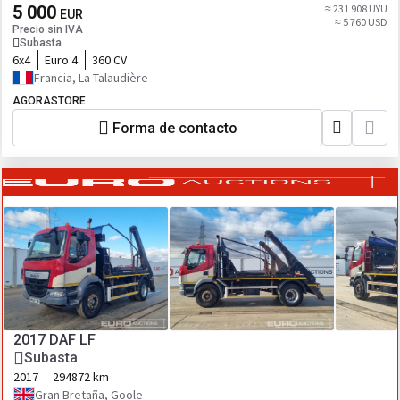
5 000
≈ 231 908 UYU
EUR
≈ 5 760 USD
Precio sin IVA
Subasta
6x4
Euro 4
360 CV
Francia, La Talaudière
AGORASTORE
Forma de contacto
2017 DAF LF
Subasta
2017
294872 km
Gran Bretaña, Goole