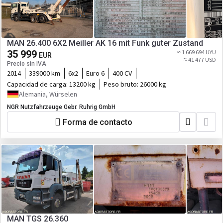
MAN 26.400 6X2 Meiller AK 16 mit Funk guter Zustand
35 999
≈ 1 669 694 UYU
EUR
≈ 41 477 USD
Precio sin IVA
2014
339000 km
6x2
Euro 6
400 CV
Capacidad de carga:
13200 kg
Peso bruto:
26000 kg
Alemania, Würselen
NGR Nutzfahrzeuge Gebr. Ruhrig GmbH
Forma de contacto
MAN TGS 26.360