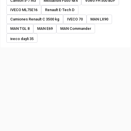
Camión 5-7 m3
Mitsubishi Fuso 4x4
Volvo FH 500 BDF
IVECO ML75E16
Renault E-Tech D
Camiones Renault C 3500 kg
IVECO 70
MAN LX90
MAN TGL 8
MAN E69
MAN Commander
iveco dayli 35