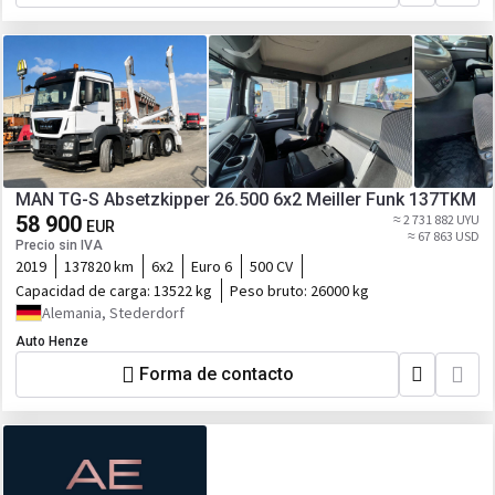
MAN TG-S Absetzkipper 26.500 6x2 Meiller Funk 137TKM
58 900
≈ 2 731 882 UYU
EUR
≈ 67 863 USD
Precio sin IVA
2019
137820 km
6x2
Euro 6
500 CV
Capacidad de carga:
13522 kg
Peso bruto:
26000 kg
Alemania, Stederdorf
Auto Henze
Forma de contacto