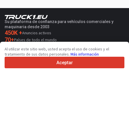
Su plataforma de confianza para vehículos comerciales y
maquinaria desde 2003
450K +
Anuncios activos
70+
Países de todo el mundo
36
Idiomas admitidos
Al utilizar este sitio web, usted acepta el uso de cookies y el
tratamiento de sus datos personales.
Más información
4.7/5
Trustpilot
Aceptar
Para vendedores
Servicios de promoción
Presios de los servicios
Ayuda
Para compradores
Reseñas de marcas